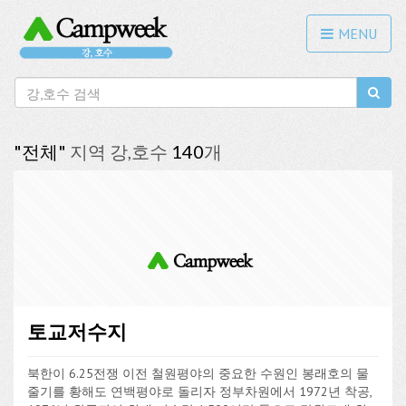
MENU
"전체"
지역 강,호수
140
개
토교저수지
북한이 6.25전쟁 이전 철원평야의 중요한 수원인 봉래호의 물
줄기를 황해도 연백평야로 돌리자 정부차원에서 1972년 착공,