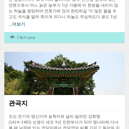
연못으로서 어느 늙은 농부가 3년 가뭄에 비 한방울 내리지 않
는 하늘을 원망하며 연못가에 앉아 한탄하길 "이 많은 물을 두
고도 곡식을 말려 죽이게 되다니 하늘도 무심하도다 용도 3년
간 낮잠만 자는가 보다"하니 물이 왈칵 뒤집어지면서 용의 머리
...
더보기
가 나오며 꼬리를 치며 하늘에 오르니 그날 밤부터 비가 내려
풍년이 들었다고 전한다. 이때부터 가뭄이 지면 이 곳에 와서 기
5464 view
우제를 지내는 풍습이 생겼다고 한다.
관곡지
조선 전기의 명신이며 농학자로 널리 알려진 강희맹
(1424~1483) 선생이 세조 9년 진헌부사가 되어 명나라에 다녀
올 때 남경에 있는 전당지에서 전당연의 씨를 가지고 들어와 지