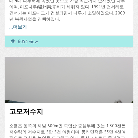
대 4대 나루터에 속했던 곳으로 가장 최근까지 존재했던 나루
이며, 이포나루(驪州梨浦)비가 세워져 있다. 1991년 천서리로
건너가는 이포대교가 건설되면서 나루가 소멸하였으나, 2009
년 복원사업을 진행하였다.
...
더보기
6053 view
고모저수지
소흘읍 동쪽의 해발 600m인 죽엽산 중심부에 있는 1,300천톤
저수량의 저수지로 5만 5천 여평이며, 몽리면적은 53만 4천여