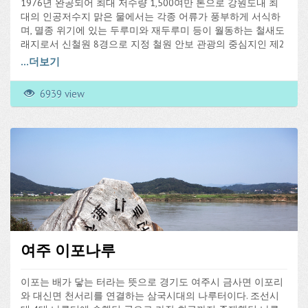
1976년 완공되어 최대 저수량 1,500여만 톤으로 강원도내 최
대의 인공저수지 맑은 물에서는 각종 어류가 풍부하게 서식하
며, 멸종 위기에 있는 두루미와 재두루미 등이 월동하는 철새도
래지로서 신철원 8경으로 지정 철원 안보 관광의 중심지인 제2
땅굴 진입도로변에 위치하여 수려한 호수경관을 형성하면서,
...
더보기
겨울철에는 월동 철새들의 잠자리가 되기도 하는데 겨울철 새
벽에 일제히 비상하는 기러기떼의 군무 광경은 탐조관광객들의
6939 view
탄성을 자아낸다.
여주 이포나루
이포는 배가 닿는 터라는 뜻으로 경기도 여주시 금사면 이포리
와 대신면 천서리를 연결하는 삼국시대의 나루터이다. 조선시