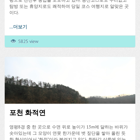
평으로 전천후 농업을 도모하고 있다. 등산코스로도 무리없고
탐방 또는 휴양지로도 쾌적하여 당일 코스 여행지로 알맞은 곳
이다.
...
더보기
5825 view
포천 화적연
영평8경 중 한 곳으로 수면 위로 높이가 13m에 달하는 바위가
솟아있는데 그 모양이 연못 한가운데 볏 짚단을 쌓아 올린 듯
한 형상이어서 "화적"이라 불려지고 있다. 한탄강 상류에 있는