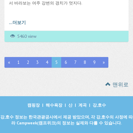
서 바라보는 여주 강변의 경치가 멋지다.
...
더보기
5460 view
«
1
2
3
4
5
6
7
8
9
»
맨위로
캠핑장
|
해수욕장
|
산
|
계곡
|
강,호수
강,호수 정보는 한국관광공사에서 제공 받았으며, 각 강,호수의 사정에 따
라 Campweek(캠프위크)의 정보는 실제와 다를 수 있습니다.