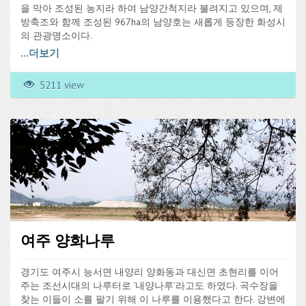
을 막아 조성된 농지라 하여 남양간척지라 불려지고 있으며, 제
방축조와 함께 조성된 967ha의 남양호는 새롭게 등장한 화성시
의 관광명소이다.
남양호는 농업용수는 물론 사시사철 강태공들이 즐겨찾는 곳으
...
더보기
로 특히 겨울철 얼음낚시터로 유명한 곳이며, 남양간척지에서
생산되는 쌀은 경기미 중 최고의 미질을 자랑하고 있다. 광활한
5211 view
들녘은 계절따라 각기 다른 풍요로움을 안겨주지만 특히, 가을
의 황금 벌판은 남양호와 어우러져 넉넉함과 충만함을 더해준
다.
여주 양화나루
경기도 여주시 능서면 내양리 양화동과 대신면 초현리를 이어
주는 조선시대의 나루터로 ‘내양나루’라고도 하였다. 곡수장을
찾는 이들이 소를 팔기 위해 이 나루를 이용했다고 한다. 강변에