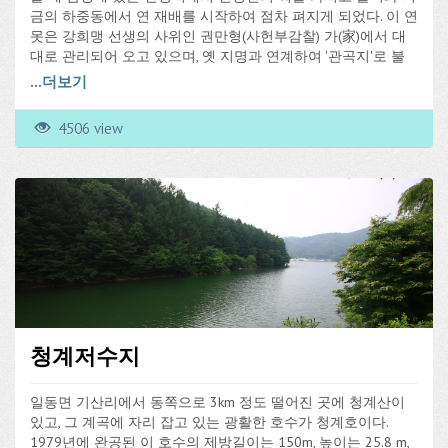
금의 하중동에서 연 재배를 시작하여 점차 펴지게 되었다. 이 연
못은 강희맹 선생의 사위인 권만형(사헌부감찰) 가(家)에서 대
대로 관리되어 오고 있으며, 옛 지명과 연계하여 '관곡지'로 불
린다.
...
더보기
4506 view
청계저수지
일동면 기산리에서 동쪽으로 3km 정도 떨어진 곳에 청계산이
있고, 그 계곡에 자리 잡고 있는 광활한 호수가 청계호이다.
1979년에 완공된 이 호수의 제방길이는 150m, 높이는 25.8 m,