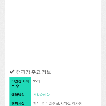
캠핑장 주요 정보
야영장 사이
95개
트 수
예약방식
선착순예약
편의시설
전기, 온수, 화장실, 샤워실, 취사장