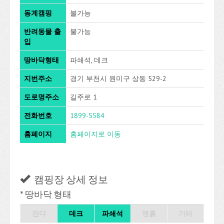
동계캠핑
불가능
반려동물 출
불가능
입
땅바닥형태
파쇄석, 데크
지번주소
경기 부천시 원미구 상동 529-2
도로명주소
길주로 1
전화번호
1899-5584
홈페이지
홈페이지로 이동
캠핑장 상세 정보
* 땅바닥 형태
잔디
데크
파쇄석
맨흙
기타