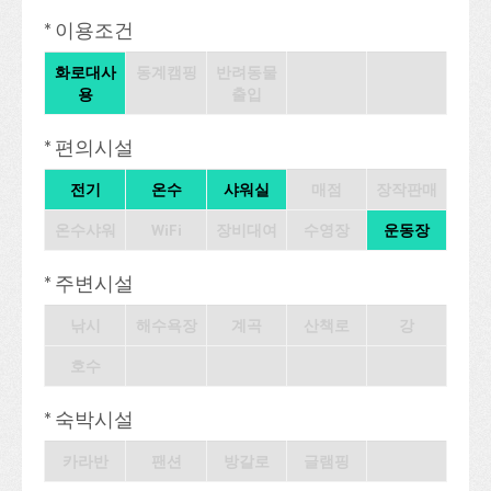
* 이용조건
화로대사
동계캠핑
반려동물
용
출입
* 편의시설
전기
온수
샤워실
매점
장작판매
온수샤워
WiFi
장비대여
수영장
운동장
* 주변시설
낚시
해수욕장
계곡
산책로
강
호수
* 숙박시설
카라반
팬션
방갈로
글램핑