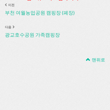
이전
부천 여월농업공원 캠핑장 (폐장)
다음
광교호수공원 가족캠핑장
맨위로