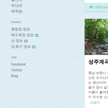
장유암이 있
부산(1)
라에서 최초
12850 vie
전하는 장유
제주(6)
장유계곡은 
FAMILY
지만 오리, 
캠핑장 정보
음식관광을 
편이다. 19
해수욕장 정보
으로 조성 되
산 정보
두 곳을 만들었
강,호수 정보
개설하고 계
30m, 본포교
SNS
에 괴상하게 
성주계
세가 험한 
Facebook
만, 다른 산
Twitter
있다.
충남 보령시
Blog
산은 오서산
는 명산이며,
* 장유대청계
들이 많이 
대개의 사람
이름이 붙여졌
행을 시작해
이 우수한 소
쳐 정상에 오
나무, 졸참나
...
더보기
쪽으로 올라
창한 숲을 이