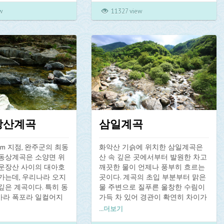
 오른쪽 길을 택해 가
발산되는 피톤치드로
는 명소는 백운산입구 쪽의 작은 용
의 피서지로 각광을 받고 있으며 이
w
11327 view
에 닿는다. 석굴암은
욕효과가 있어 심영동
소와 1km를 더 올라가 산 우측에 위
로 인해 관광객이 대폭 늘어났다.
긴 하나 전망이 뛰어나
림욕장이 마련되어 있
치한 큰 용소이다. 백운산의 작은 용
 북쪽으로 나가면 바위
소와 큰 용소에서 흐르는 맑은 계곡
계곡 일대는 웅장한 절경을 이루고
있어 이 길을 따라가면
에는 차갑고 맑은 물이
물이 합수되는 곳을 중심으로 계곡
있으며 천미천에는 냉수성 어족인
은암이 나온다.
 여름 피서지로 각광받
과 그늘이 우거져 있는 곳으로 백운
천연기념물 열목어를 비롯한 각종
주산 계곡 일대는 예로
산 정상까지 가는 등산로가 있다.
어류가 크고 작은 소(沼)에서 서식하
이라고 불릴만큼 산세
고 있으며, 휴전선을 넘나드는 벌들
 잘 알려진 계곡이다.
이 무공해 최상의 꿀을 물어와 토종
특히 성주 삼거리에서
벌 보호지역으로도 지정되어 있다.
지나 심연동으로 오르
는 심연동 계곡은 골과
장산계곡
삼일계곡
흘러내리는 계곡이 깊고
평이 나 있다. 또 심연
성주산 휴양림과도 연결
km 지점, 완주군의 최동
화악산 기슭에 위치한 삼일계곡은
등산코스로도 많이 이용
 동상계곡은 소양면 위
산 속 깊은 곳에서부터 발원한 차고
핑장도 마련되어 있다.
 운장산 사이의 대아호
깨끗한 물이 언제나 풍부히 흐르는
가는데, 우리나라 오지
곳이다. 계곡의 초입 부분부터 맑은
깊은 계곡이다. 특히 동
물 주변으로 질푸른 울창한 수림이
가라 폭포라 일컬어지
가득 차 있어 경관이 확연히 차이가
높이가 20m, 길이
나는 곳이다. 계곡 지류를 따라 넓고
...
더보기
량 2,016만톤(우리나라
평탄한 바위가 곳곳에 펼쳐져 있어