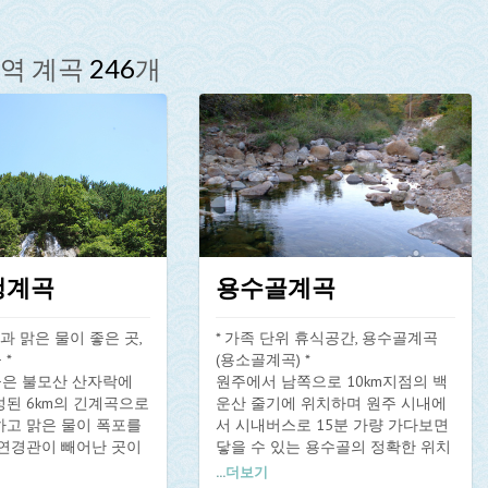
역 계곡
246
개
청계곡
용수골계곡
과 맑은 물이 좋은 곳,
* 가족 단위 휴식공간, 용수골계곡
*
(용소골계곡) *
은 불모산 산자락에
원주에서 남쪽으로 10km지점의 백
된 6km의 긴계곡으로
운산 줄기에 위치하며 원주 시내에
하고 맑은 물이 폭포를
서 시내버스로 15분 가량 가다보면
자연경관이 빼어난 곳이
닿을 수 있는 용수골의 정확한 위치
따라 30분 쯤 올라가면
는 원주시 판부면 서곡리이다. 용수
...
더보기