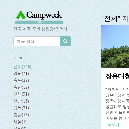
"전체"
지
전국 계곡, 주변 캠핑장/관광지
MENU
전체(246)
강원(71)
장유대
충북(22)
충남(12)
* 빼어난 경관
전북(31)
장유대청계곡 
전남(16)
장유대청계곡
양갈래로 형성
경북(31)
산림이 울창
경남(33)
이루는 등 
서울(3)
다. 계곡을 
...
더보기
울산(4)