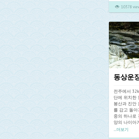
는데 여기에서
나무들에서 
10378 vie
다보면 석굴암
우수한 산림
작은 암자이
계곡쪽에 삼
며 샘터에서
다.
사이로 길이 
성주산 계곡
이번에는 모
흐르고 있어
고 있으며 성
부터 화장골
가 수려하기로
성주계곡은 
성주사지를 
는 길가에 있
동상운
골 사이로 
수려하기로 정
동 계곡은 
전주에서 32
되어 있어 
단에 위치한
되며 오토캠
봉산과 진안
를 감고 돌아
중의 하나로 
양의 나이아
는 대아댐은 
...
더보기
294m, 저수