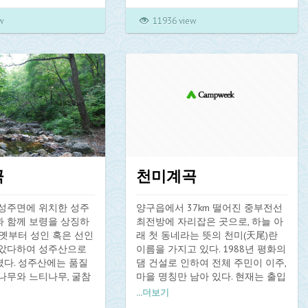
으며 경내에는 우리나
골의 초입새 후리사마을은 집집마
로 불법을 전파했다고
다 고풍스러움을 간직하고 있어 도
w
11936 view
회상의 사리탑이 있다.
시생활에 찌든 심신의 묵은 때를 말
끔하게 벗기기에 충분하다.
수려한 경관과 물도 좋
닭, 백숙의 맛이 뛰어나
용수골의 명칭은 백운산 소용소라
즐기는 관광객이 많은
는 곳에서 용이 승천해 용소골이라
84년 장유폭포 휴양공원
했는데 이 말이 전해지다가 용수골
었으며 교량, 급수시설
로 바뀌었다고 한다. 후리사를 지나
고, 임도 1,720m를
면 널따란 풀밭이 나타나는데 삶지
곡 입구의 상절교는
않고 그 자리에서 무쳐먹어도 독성
는 4m이다. 산허리 부분
이 없다는 고사리, 취나물, 더덕 등이
생긴 암봉이 많은 등 산
야생했다고 한다.
곡
천미계곡
편이어서 힘들기는 하지
에 비해 산 타는 재미가
용수골계곡은 가족단위 휴식공간으
 성주면에 위치한 성주
로 적합한 곳으로 원주시에서 하절
양구읍에서 37km 떨어진 중부전선
과 함께 보령을 상징하
기만 마을관리 휴양지로 지정 운영
최전방에 자리잡은 곳으로, 하늘 아
 옛부터 성인 혹은 선인
하고 있다.
래 첫 동네라는 뜻의 천미(天尾)란
곡의 추천 산행 *
살았다하여 성주산으로
이름을 가지고 있다. 1988년 평화의
들이 마현고개에서 산
다. 성주산에는 품질
* 용수골계곡에서의 산행 *
댐 건설로 인하여 전체 주민이 이주,
 석굴암과 모은암을 거
나무와 느티나무, 굴참
용수골에서 2km 정도를 오르다보면
마을 명칭만 남아 있다. 현재는 출입
른다. 마현 고개에서 동
무 고로쇠나무 등이 울
명경지수와도 같은 물줄기가 비단
에 제한을 받지 않고 있으며, 여름철
...
더보기
가면 갈림길이 나타나
루며 자생하고 있다. 이
폭을 이룬다. 용수골의 빼놓을 수 없
에는 대다수 바다에 싫증난 사람들