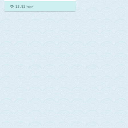
흘러내린 물이 폭포를 이루어 웅덩
11011 view
이가 되니, 이것이 애기소이다. 옛날
폭포의 높이 4m로 여기서 내리 쏟
아지는 물 밑 깊숙이 바위들이 앞뒤
로 가려 있었는데 한가운데 수심(水
深)은 어른 키의 세 길이나 될만큼
깊었고, 웅덩이의 넓이는 150여평이
나 되었다고 한다. 이처럼 이름난 애
기소도 여름철이면 닥치는 심한 폭
우로 인해 떠내려온 바위들에 덮여
옛날의 정취는 많이 줄어들었다.
대천천(大川川)은 화명천(華明川)이
라고도 하는데, 금정산에서 발원하
여 남서쪽 낙동강으로 흘러드는 낙
동강의 작은 지류이다. 대천천 중류
의 계곡인 산성골은 수려한 암반과
맑은 계곡, 작은 폭포가 이어지는 경
관이 뛰어난 곳이다.
* 화명동이야기 *
동쪽으로 금정산성이 있고, 남쪽은