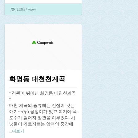
흘러든다. 영양군 오기리 개실곡마
을에서 발원한 장수포천은 수하계
10857 view
곡을 만들면서 물살 틈에 갖가지 기
묘한 형상의 바위들을 심어놓고 여
러 군데 모래톱과 자갈밭을 만들었
다.
계곡 주변 절벽지대나 야산에는 소
나무숲이 울창하다. 수비중학교에서
10km를 북쪽으로 올라가면 민박마
을이 나오고 여기서 400m를 더 가
면 휴게소에 닿는다. 휴게소를 지나
신암리와 송방휴양림으로 길이 갈
화명동 대천천계곡
리는데 이곳부터 휴양림까지의 절
경이 특히 뛰어나다. 간혹 보이는 낚
시꾼들은 꺽지를 잡는 중이다. 밤에
* 경관이 뛰어난 화명동 대천천계곡
는 수달도 보이며 예전에는 은어와
*
연어까지 이곳에 올라왔다고 한다.
대천 계곡의 중류에는 전설이 깃든
수하 청소년수련원 앞 강변에는 노
애기소(沼) 웅덩이가 있고 여기에 폭
천극장 스타일의 계단과 물놀이터
포수가 떨어져 장관을 이루었다. 시
가 만들어져 있다.
냇물이 가로지르는 암벽의 중간에
활등같이 잘룩 굽은 한가운데로 위
...
더보기
쪽 물대야처럼 생긴 앵핑이소에서