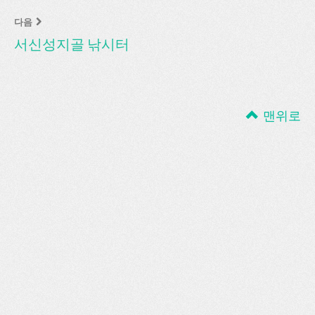
다음
서신성지골 낚시터
맨위로