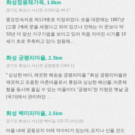
화성정용채가옥, 1.8km
경기도 화성시 서신면 오얏리길 44-17
중요민속자료 제124호로 지정되었다. 솟을 대문에는 1887년
(고종 24)에 문을 세웠다고 되어 있으나 안채는 이 문보다 약
50년 더 앞선 가구기법을 보이고 있어 처음 지어진 시기를 19
세기 초로 추측하고 있다. 정용채...
화성 궁평리마을, 2.3km
경기도 화성시 서신면 궁평항로 1069-11
* 싱싱한 바다, 깨끗한 해송숲 궁평리마을 * 화성 궁평리마을은
깨끗하고 조용한 어촌마을로서 휴양과 싱싱한 해산물, 어촌체
험을 동시에 즐길 수 있는 마을이다. "궁평리"란 지명은 옛날 궁
(국가)에서 관리하던 ...
화성 백미리마을, 2.5km
경기도 화성시 서신면 백미길 210-35 (서신면)
마을 내에 공동묘지 아래 약수터가 있는데, 묘지나 산을 건드