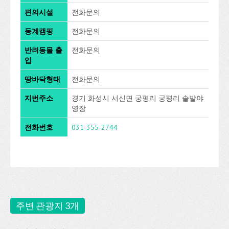
편의시설
전화문의
동계캠핑
전화문의
반려동물 출
전화문의
입
땅바닥형태
전화문의
지번주소
경기 화성시 서신면 궁평리 궁평리 솔밭야
영장
전화번호
031-355-2744
주변 관광지 3개