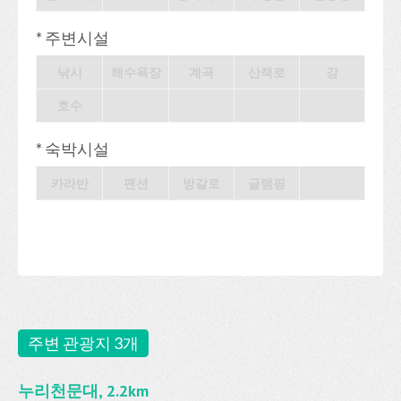
* 주변시설
낚시
해수욕장
계곡
산책로
강
호수
* 숙박시설
카라반
팬션
방갈로
글램핑
주변 관광지 3개
누리천문대, 2.2km