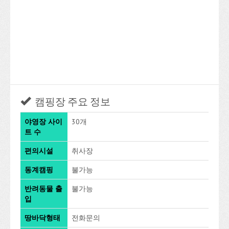
캠핑장 주요 정보
야영장 사이
30개
트 수
편의시설
취사장
동계캠핑
불가능
반려동물 출
불가능
입
땅바닥형태
전화문의