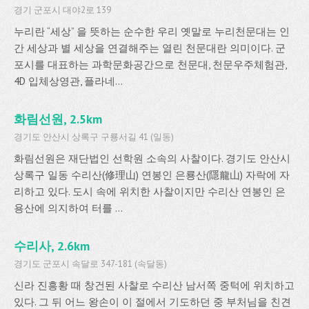
경기 군포시 대야2로 139
누리란 “세상” 을 뜻하는 순수한 우리 옛말로 누리천문대는 인
간 세상과 별 세상을 연결해주는 열린 천문대란 의미이다. 군
포시를 대표하는 과학문화공간으로 천문대, 천문우주체험관,
4D 입체상영관, 플라네...
화림선원, 2.5km
경기도 안산시 상록구 구룡서길 41 (일동)
화림선원은 재단법인 선학원 소속의 사찰이다. 경기도 안산시
상록구 일동 수리산(修理山) 연봉인 은룡산(隱龍山) 자락에 자
리하고 있다. 도시 속에 위치한 사찰이지만 수리산 연봉인 은
용산에 의지하여 터를 ...
수리사, 2.6km
경기도 군포시 속달로 347-181 (속달동)
신라 진흥황 때 창건된 사찰로 수리산 남서쪽 중턱에 위치하고
있다. 그 뒤 어느 왕손이 이 절에서 기도하던 중 부처님을 친견