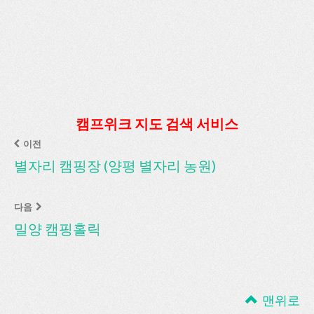
캠프위크 지도 검색 서비스
이전
별자리 캠핑장 (양평 별자리 농원)
다음
밀양 캠핑홀릭
맨위로