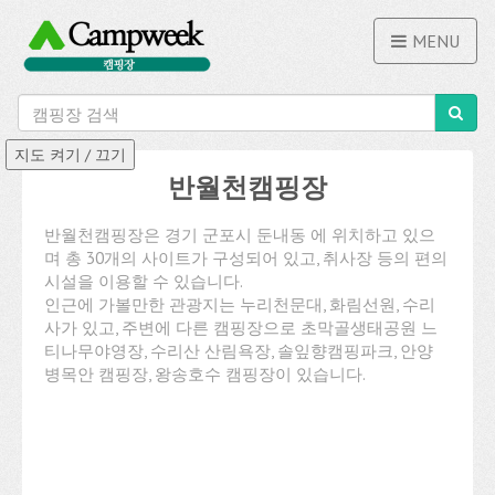
MENU
반월천캠핑장
반월천캠핑장은 경기 군포시 둔내동 에 위치하고 있으
며 총 30개의 사이트가 구성되어 있고, 취사장 등의 편의
시설을 이용할 수 있습니다.
인근에 가볼만한 관광지는 누리천문대, 화림선원, 수리
사가 있고, 주변에 다른 캠핑장으로 초막골생태공원 느
티나무야영장, 수리산 산림욕장, 솔잎향캠핑파크, 안양
병목안 캠핑장, 왕송호수 캠핑장이 있습니다.