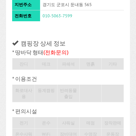
지번주소
경기도 군포시 둔내동 565
전화번호
010-5063-7599
캠핑장 상세 정보
* 땅바닥 형태
(전화문의)
잔디
데크
파쇄석
맨흙
기타
* 이용조건
화로대사
동계캠핑
반려동물
용
출입
* 편의시설
전기
온수
샤워실
매점
장작판매
온수샤워
WiFi
장비대여
수영장
운동장