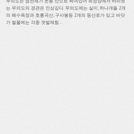
무의도는 섬전체가 온통 산으로 싸여있어 최정상에서 바라보
는 무의도의 경관은 인상깊다. 무의도에는 실미, 하나개들 2개
의 해수욕장과 호룡곡산, 구사봉등 2개의 등산로가 있고 바닷
가 썰물에는 각종 갯벌체험...