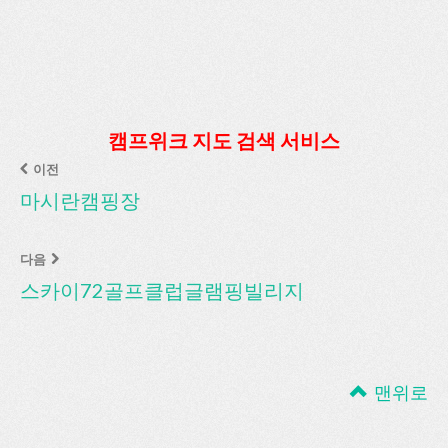
캠프위크 지도 검색 서비스
이전
마시란캠핑장
다음
스카이72골프클럽글램핑빌리지
맨위로