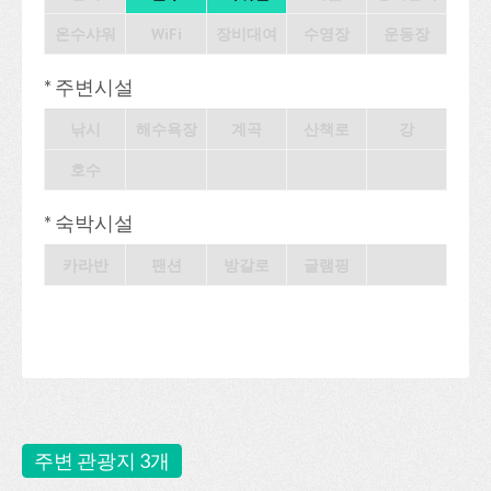
온수샤워
WiFi
장비대여
수영장
운동장
* 주변시설
낚시
해수욕장
계곡
산책로
강
호수
* 숙박시설
카라반
팬션
방갈로
글램핑
주변 관광지 3개