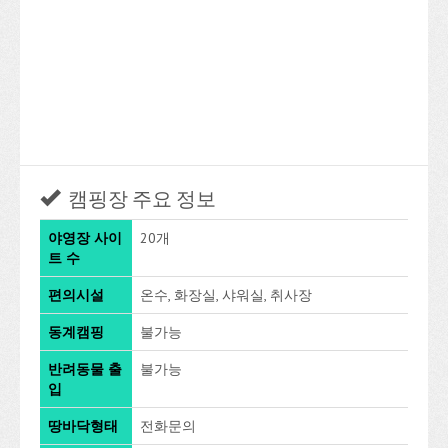
캠핑장 주요 정보
야영장 사이
20개
트 수
편의시설
온수, 화장실, 샤워실, 취사장
동계캠핑
불가능
반려동물 출
불가능
입
땅바닥형태
전화문의