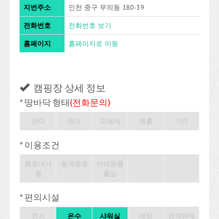
지번주소
인천 중구 무의동 180-39
전화번호
전화번호 보기
홈페이지
홈페이지로 이동
캠핑장 상세 정보
* 땅바닥 형태
(전화문의)
잔디
데크
파쇄석
맨흙
기타
* 이용조건
화로대사
동계캠핑
반려동물
용
출입
* 편의시설
전기
온수
샤워실
매점
장작판매