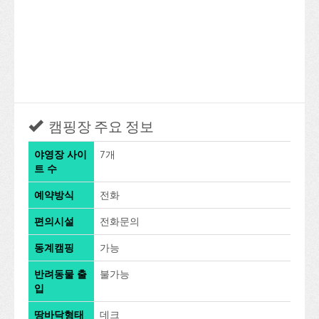
캠핑장 주요 정보
야영장 사이
7개
트 수
예약방식
전화
편의시설
전화문의
동계캠핑
가능
반려동물 출
불가능
입
땅바닥형태
데크