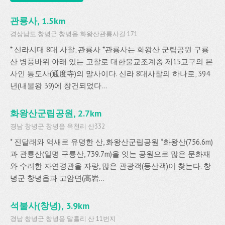
관룡사, 1.5km
경상남도 창녕군 창녕읍 화왕산관룡사길 171
* 신라시대 8대 사찰, 관룡사 *관룡사는 화왕산 군립공원 구룡
산 병풍바위 아래 있는 고찰로 대한불교조계종 제15교구의 본
사인 통도사(通度寺)의 말사이다. 신라 8대사찰의 하나로, 394
년(내물왕 39)에 창건되었다...
화왕산군립공원, 2.7km
경남 창녕군 창녕읍 옥천리 산332
* 진달래와 억새로 유명한 산, 화왕산군립공원 *화왕산(756.6m)
과 관룡산(일명 구룡산, 739.7m)을 잇는 공원으로 많은 문화재
와 수려한 자연경관을 자랑, 많은 관광객(등산객)이 찾는다. 창
녕군 창녕읍과 고암면(高岩...
석불사(창녕), 3.9km
경남 창녕군 창녕읍 말흘리 산 11번지