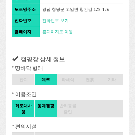
도로명주소
경남 창녕군 고암면 청간길 128-126
전화번호
전화번호 보기
홈페이지
홈페이지로 이동
캠핑장 상세 정보
* 땅바닥 형태
잔디
데크
파쇄석
맨흙
기타
* 이용조건
화로대사
동계캠핑
반려동물
용
출입
* 편의시설