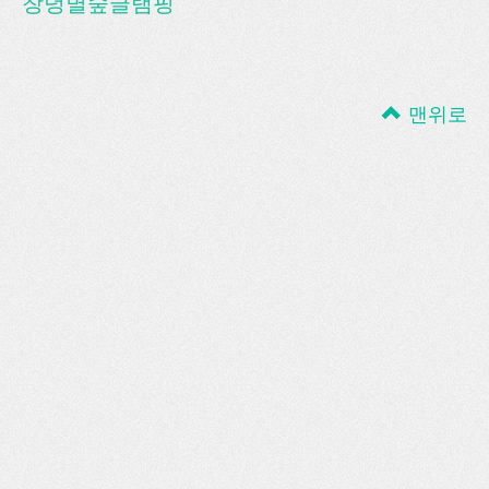
창녕별숲글램핑
맨위로