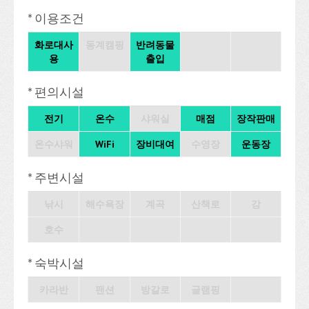
* 이용조건
화로대사
동계캠핑
반려동물
용
출입
* 편의시설
전기
온수
샤워실
매점
장작판매
온수샤워
WiFi
장비대여
수영장
운동장
* 주변시설
낚시
해수욕장
계곡
산책로
강
호수
* 숙박시설
카라반
팬션
방갈로
글램핑