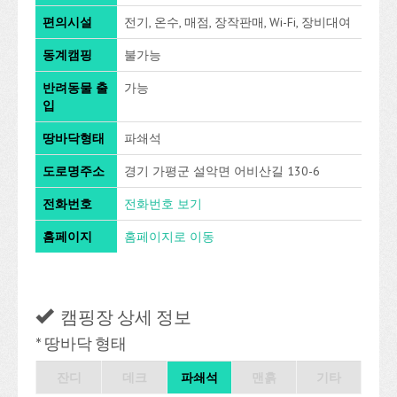
편의시설
전기, 온수, 매점, 장작판매, Wi-Fi, 장비대여
동계캠핑
불가능
반려동물 출
가능
입
땅바닥형태
파쇄석
도로명주소
경기 가평군 설악면 어비산길 130-6
전화번호
전화번호 보기
홈페이지
홈페이지로 이동
캠핑장 상세 정보
* 땅바닥 형태
잔디
데크
파쇄석
맨흙
기타