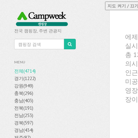
전국 캠핑장, 주변 관광지
에제
실시
총 
의시
MENU
전체(4714)
인근
경기(1222)
미공
강원(949)
영장
충북(296)
장이
충남(403)
전북(191)
전남(253)
경북(597)
경남(434)
제주(87)