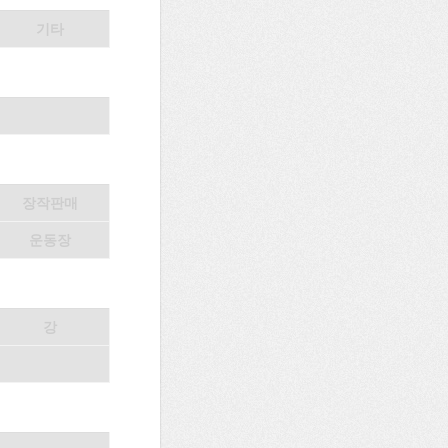
기타
장작판매
운동장
강