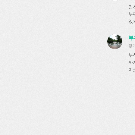
인
부평
있으
부
경기
부
까
이곳