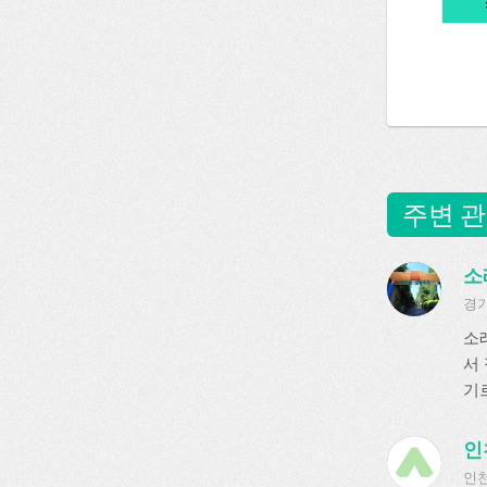
주변 관
소
경기
소
서
기르
인
인천