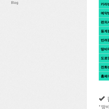
Blog
카라
예약
편의
동계
반려
땅바
도로
전화
홈페
* 땅