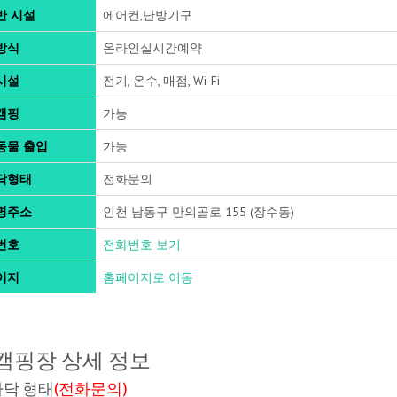
반 시설
에어컨,난방기구
방식
온라인실시간예약
시설
전기, 온수, 매점, Wi-Fi
캠핑
가능
동물 출입
가능
닥형태
전화문의
명주소
인천 남동구 만의골로 155 (장수동)
번호
전화번호 보기
이지
홈페이지로 이동
캠핑장 상세 정보
바닥 형태
(전화문의)