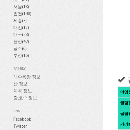
서울(18)
인천(148)
세종(7)
대전(17)
대구(28)
울산(42)
광주(6)
부산(16)
FAMILY
해수욕장 정보
산 정보
계곡 정보
야영
강,호수 정보
글램
SNS
글램
Facebook
카라
Twitter