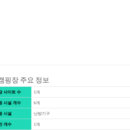
캠핑장 주요 정보
장 사이트 수
1개
핑 시설 개수
6개
핑 시설
난방기구
반 개수
1개