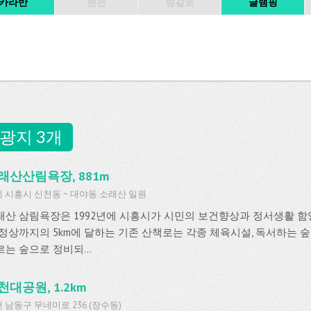
카라반
팬션
방갈로
글램핑
광지 3개
래산산림욕장, 881m
 시흥시 신천동 ~ 대야동 소래산 일원
래산 삼림욕장은 1992년에 시흥시가 시민의 보건향상과 정서생활 함
 정상까지의 5km에 달하는 기존 산책로는 각종 체육시설, 독서하는 숲
는 숲으로 정비되...
천대공원, 1.2km
 남동구 무네미로 236 (장수동)