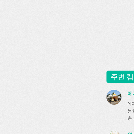
주변 캠
에
에
능
총 