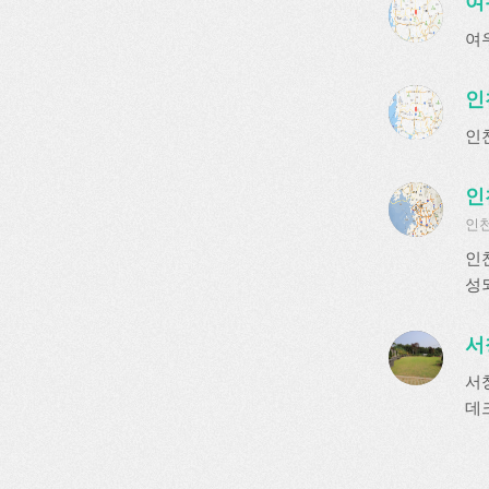
여
여
인
인
인
인천
인
성되
서
서
데크