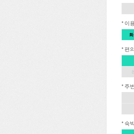
* 이
화
* 편
* 주
* 숙