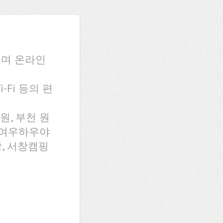
으며 온라인
-Fi 등의 편
, 부천 원
 여우하우야
, 서창캠핑