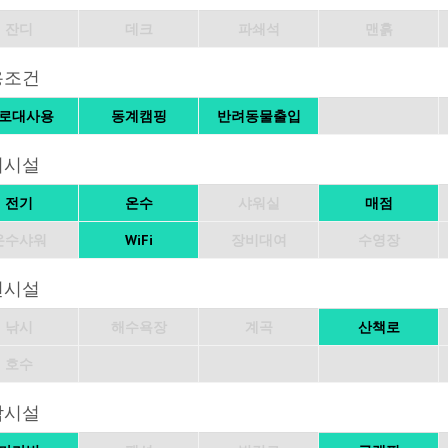
잔디
데크
파쇄석
맨흙
용조건
로대사용
동계캠핑
반려동물출입
의시설
전기
온수
샤워실
매점
온수샤워
WiFi
장비대여
수영장
변시설
낚시
해수욕장
계곡
산책로
호수
박시설