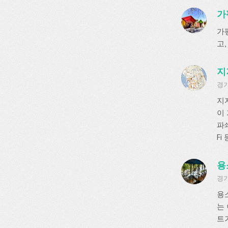
가
가
고,
지
경기
지
이
파쇄
F
용
경기
용
는
트가