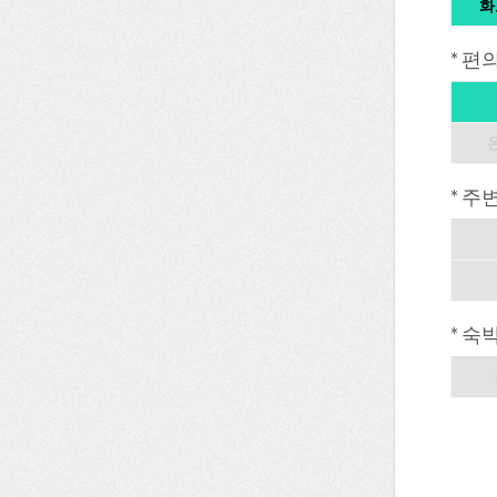
화
* 편
* 주
* 숙