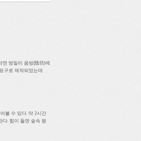
설악면 방일리 음방(陰坊)에
리 표구로 제작되었는데
볼 수 있다. 약 2시간
찬다. 힘이 들면 숲속 평