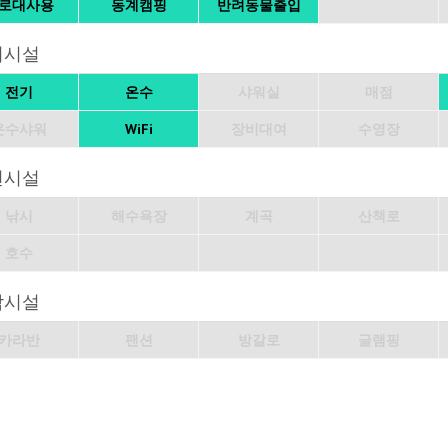
로대사용
동계캠핑
반려동물출입
의시설
전기
온수
샤워실
매점
온수샤워
WiFi
장비대여
수영장
변시설
낚시
해수욕장
계곡
산책로
호수
박시설
카라반
팬션
방갈로
글램핑