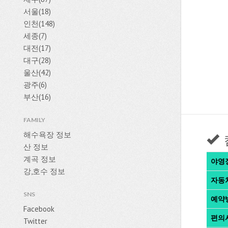
서울(18)
인천(148)
세종(7)
대전(17)
대구(28)
울산(42)
광주(6)
부산(16)
FAMILY
해수욕장 정보
산 정보
계곡 정보
야영
강,호수 정보
자동
SNS
예약
Facebook
편의
Twitter