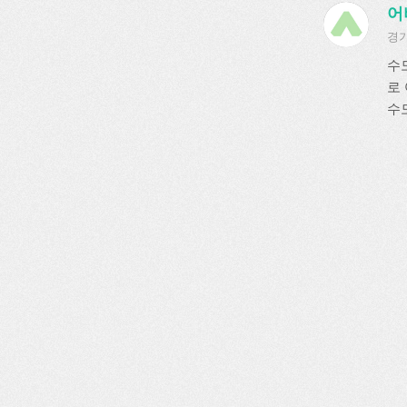
어
경기
수
로
수도