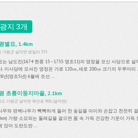
광지 3개
평별묘, 1.4km
 가평군 설악면 방일리 355
는 남도진(1674 현종 15∼1735 영조11)의 영정을 모신 사당으로 
다. 이사당에 모셔진 영정은 가로 120㎝, 세로 200㎝ 크기의 두루마
28년(영조5년) 6월에 조선 ...
평 초롱이둥지마을, 2.1km
도 가평군 설악면 묵안로 906 (설악면)
나무와 편백나무가 빽빽하게 들어 찬 숲길을 아이와 손잡고 천천히 걸어
.8km) 가량 소요되는 둘레길을 걸으면 몸 속 가득 건강한 기운이 가득 
 앉아 도란도란 ...