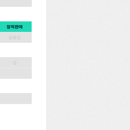
장작판매
운동장
강