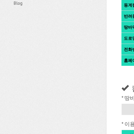
Blog
동계
반려
땅바
도로
전화
홈페
* 땅
* 이