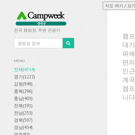
전국 캠핑장, 주변 관광지
캠프
대기
파쇄
편의
MENU
전체(4714)
인근
경기(1222)
계곡
강원(949)
캠프
충북(296)
니다
충남(403)
전북(191)
전남(253)
경북(597)
경남(434)
제주(87)