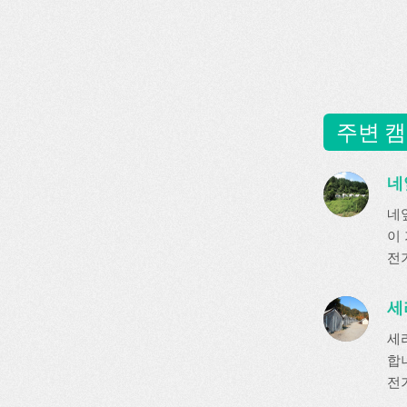
주변 캠
네
네
이
전기
세
세
합
전