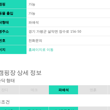
캠핑
가능
동물 출입
가능
닥형태
파쇄석
명주소
경기 가평군 설악면 장수로 156-50
번호
전화문의
이지
홈페이지로 이동
캠핑장 상세 정보
바닥 형태
잔디
데크
파쇄석
맨흙
용조건