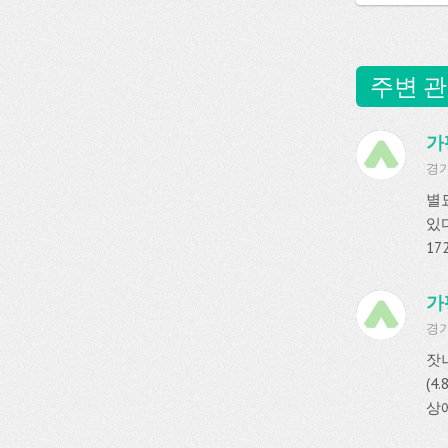
주변 관
가
경기
별묘
있
17
가
경기
잣
(4
상에