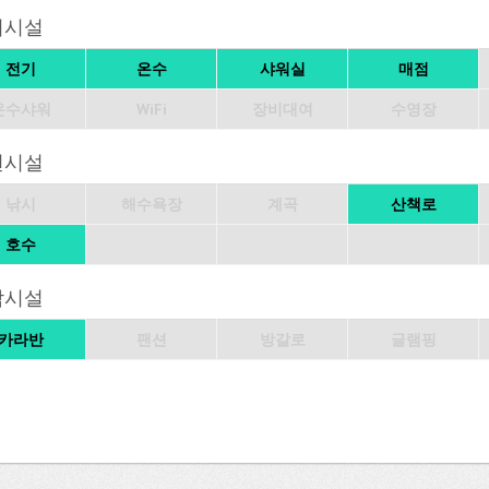
의시설
전기
온수
샤워실
매점
온수샤워
WiFi
장비대여
수영장
변시설
낚시
해수욕장
계곡
산책로
호수
박시설
카라반
팬션
방갈로
글램핑