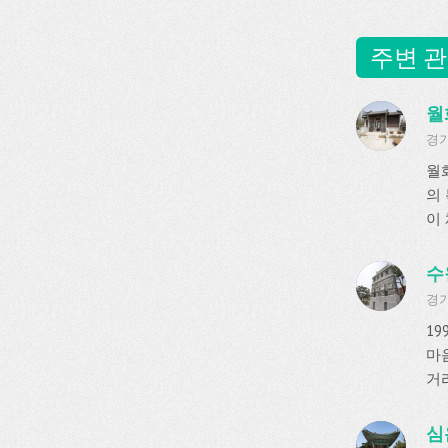
주변 관
월화
경기
월
의
이 
수
경기
1
마
거리
심