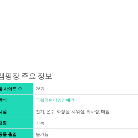
캠핑장 주요 정보
장 사이트 수
26개
방식
국립공원야영장예약
시설
전기, 온수, 화장실, 샤워실, 취사장, 매점
캠핑
가능
동물 출입
불가능