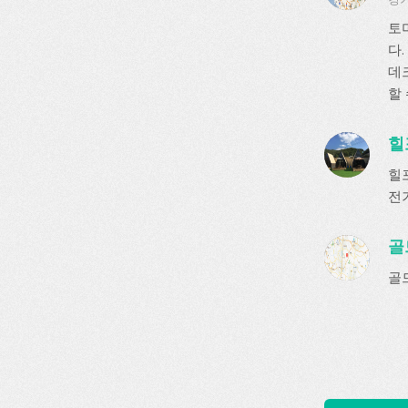
토
다.
데
할
힐
힐
전기
골
골