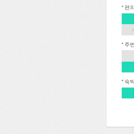
* 편
* 주
* 숙