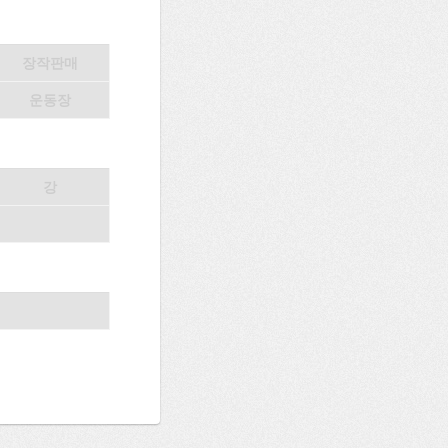
장작판매
운동장
강