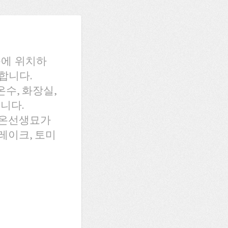
동에 위치하
합니다.
온수, 화장실,
니다.
심온선생묘가
레이크, 토미