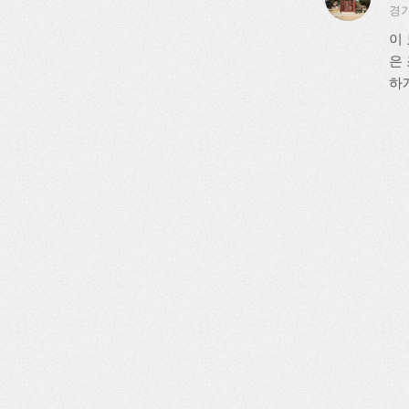
경기
이
은
하게