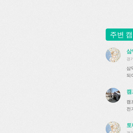
주변 캠
삼
경기
삼
되
캠
캠
전기
토
경기