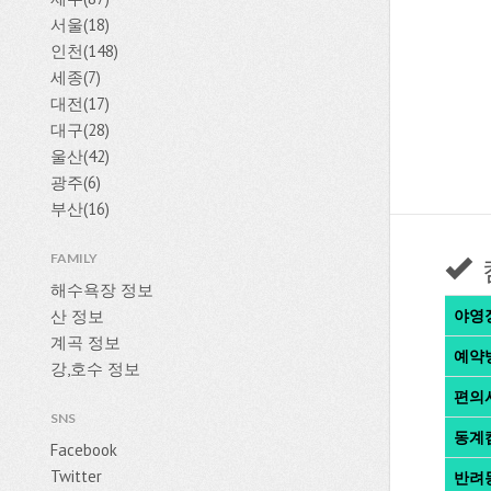
서울(18)
인천(148)
세종(7)
대전(17)
대구(28)
울산(42)
광주(6)
부산(16)
FAMILY
해수욕장 정보
산 정보
야영
계곡 정보
예약
강,호수 정보
편의
SNS
동계
Facebook
Twitter
반려