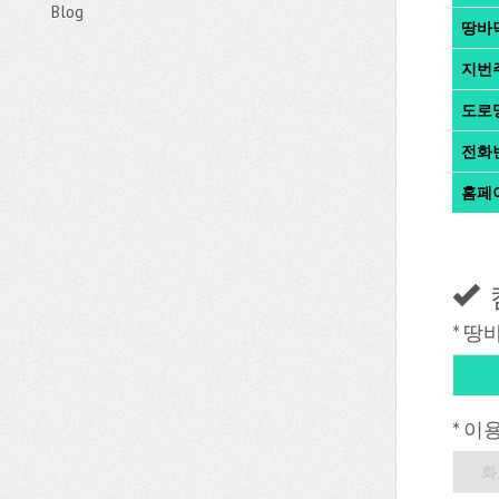
Blog
땅바
지번
도로
전화
홈페
* 땅
* 이
화