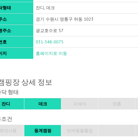
닥형태
잔디, 데크
주소
경기 수원시 영통구 하동 1023
명주소
광교호수로 57
번호
031-548-0075
이지
홈페이지로 이동
캠핑장 상세 정보
바닥 형태
잔디
데크
파쇄석
맨흙
용조건
로대사용
동계캠핑
반려동물출입