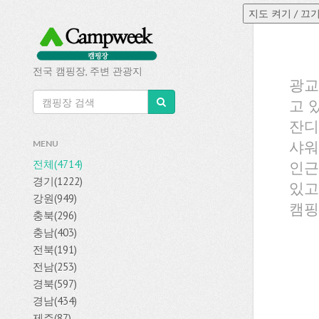
전국 캠핑장, 주변 관광지
광교
고 
잔디
샤워
MENU
전체(4714)
인근
경기(1222)
있고
강원(949)
캠핑
충북(296)
충남(403)
전북(191)
전남(253)
경북(597)
경남(434)
제주(87)