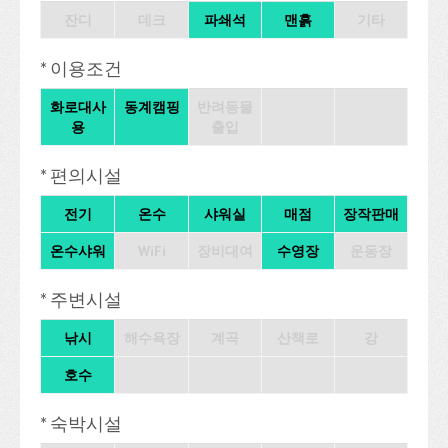
잔디
데크
파쇄석
맨흙
기타
* 이용조건
화로대사
동계캠핑
반려동물
용
출입
* 편의시설
전기
온수
샤워실
매점
장작판매
온수샤워
WiFi
장비대여
수영장
운동장
* 주변시설
낚시
해수욕장
계곡
산책로
강
호수
* 숙박시설