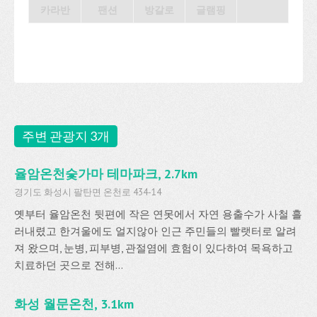
카라반
팬션
방갈로
글램핑
주변 관광지 3개
율암온천숯가마 테마파크, 2.7km
경기도 화성시 팔탄면 온천로 434-14
옛부터 율암온천 뒷편에 작은 연못에서 자연 용출수가 사철 흘
러내렸고 한겨울에도 얼지않아 인근 주민들의 빨랫터로 알려
져 왔으며, 눈병, 피부병, 관절염에 효험이 있다하여 목욕하고
치료하던 곳으로 전해...
화성 월문온천, 3.1km