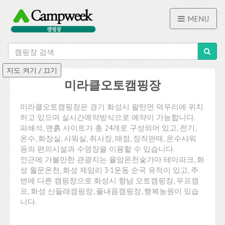
MENU
미라클오토캠핑장
미라클오토캠핑장은 경기 화성시 팔탄면 덕우리에 위치
하고 있으며 실시간예약방식으로 예약이 가능합니다.
파쇄석, 맨흙 사이트가 총 24개로 구성되어 있고, 전기,
온수, 화장실, 샤워실, 취사장, 매점, 장작판매, 온수샤워
등의 편의시설과 수영장을 이용할 수 있습니다.
인근에 가볼만한 관광지는 율암온천숯가마 테마파크, 화
성 월문온천, 화성 제암리 3·1운동 순국 유적이 있고, 주
변에 다른 캠핑장으로 화성시 향남 오토캠핑장, 우프캠
프, 화성 산들래캠핑장, 풀내음캠핑장, 행복농원이 있습
니다.