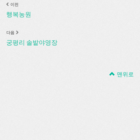
이전
행복농원
다음
궁평리 솔밭야영장
맨위로