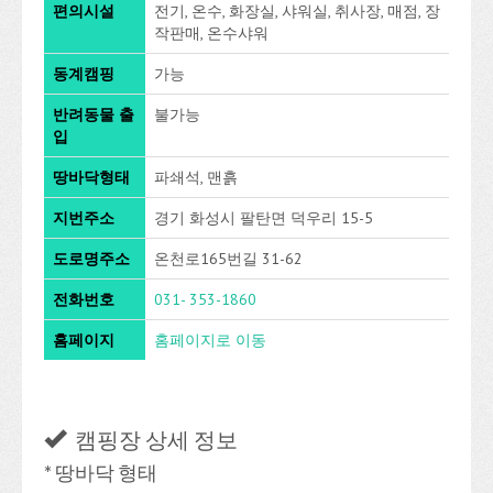
편의시설
전기, 온수, 화장실, 샤워실, 취사장, 매점, 장
작판매, 온수샤워
동계캠핑
가능
반려동물 출
불가능
입
땅바닥형태
파쇄석, 맨흙
지번주소
경기 화성시 팔탄면 덕우리 15-5
도로명주소
온천로165번길 31-62
전화번호
031- 353-1860
홈페이지
홈페이지로 이동
캠핑장 상세 정보
* 땅바닥 형태