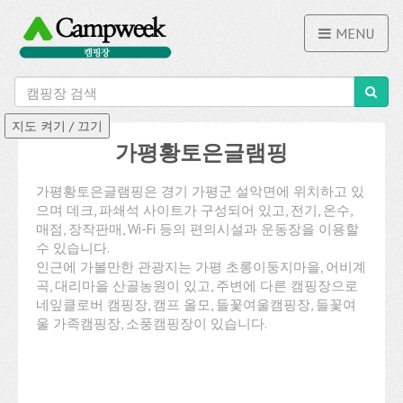
MENU
가평황토은글램핑
가평황토은글램핑은 경기 가평군 설악면에 위치하고 있
으며 데크, 파쇄석 사이트가 구성되어 있고, 전기, 온수,
매점, 장작판매, Wi-Fi 등의 편의시설과 운동장을 이용할
수 있습니다.
인근에 가볼만한 관광지는 가평 초롱이둥지마을, 어비계
곡, 대리마을 산골농원이 있고, 주변에 다른 캠핑장으로
네잎클로버 캠핑장, 캠프 올모, 들꽃여울캠핑장, 들꽃여
울 가족캠핑장, 소풍캠핑장이 있습니다.