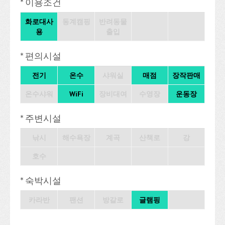
* 이용조건
화로대사
동계캠핑
반려동물
용
출입
* 편의시설
전기
온수
샤워실
매점
장작판매
온수샤워
WiFi
장비대여
수영장
운동장
* 주변시설
낚시
해수욕장
계곡
산책로
강
호수
* 숙박시설
카라반
팬션
방갈로
글램핑