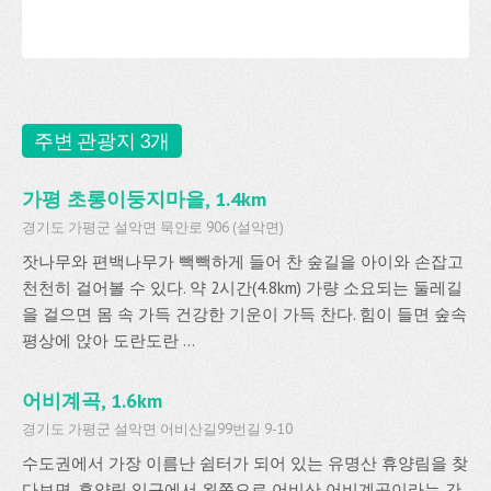
주변 관광지 3개
가평 초롱이둥지마을, 1.4km
경기도 가평군 설악면 묵안로 906 (설악면)
잣나무와 편백나무가 빽빽하게 들어 찬 숲길을 아이와 손잡고
천천히 걸어볼 수 있다. 약 2시간(4.8km) 가량 소요되는 둘레길
을 걸으면 몸 속 가득 건강한 기운이 가득 찬다. 힘이 들면 숲속
평상에 앉아 도란도란 ...
어비계곡, 1.6km
경기도 가평군 설악면 어비산길99번길 9-10
수도권에서 가장 이름난 쉼터가 되어 있는 유명산 휴양림을 찾
다보면, 휴양림 입구에서 왼쪽으로 어비산 어비계곡이라는 간