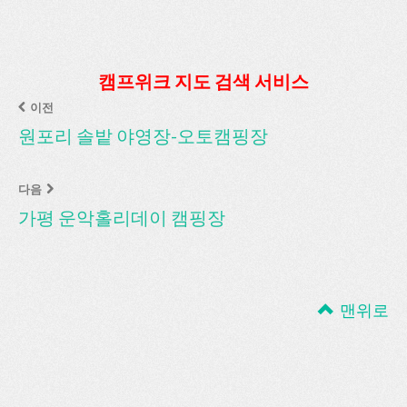
캠프위크 지도 검색 서비스
이전
원포리 솔밭 야영장-오토캠핑장
다음
가평 운악홀리데이 캠핑장
맨위로