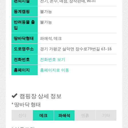
편의시설
전기, 온수, 매점, 장작판매, Wi-Fi
동계캠핑
불가능
반려동물 출
불가능
입
땅바닥형태
파쇄석, 데크
도로명주소
경기 가평군 설악면 장수로79번길 63-18
전화번호
전화번호 보기
홈페이지
홈페이지로 이동
캠핑장 상세 정보
* 땅바닥 형태
잔디
데크
파쇄석
맨흙
기타