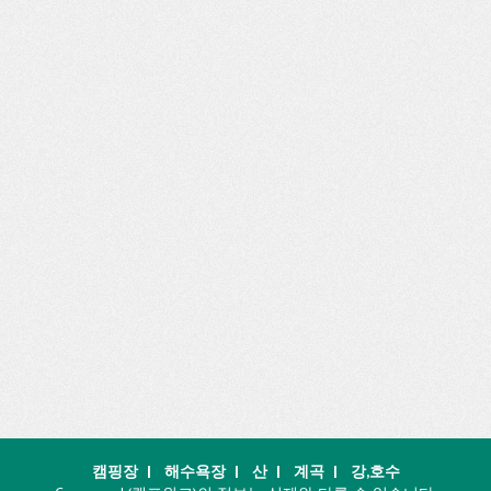
캠핑장
|
해수욕장
|
산
|
계곡
|
강,호수