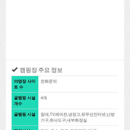
캠핑장 주요 정보
야영장 사이
전화문의
트 수
글램핑 시설
4개
개수
글램핑 시설
침대,TV,에어컨,냉장고,유무선인터넷,난방
기구,취사도구,내부화장실