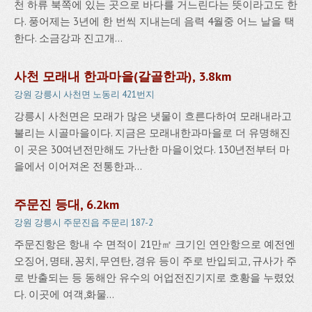
천 하류 북쪽에 있는 곳으로 바다를 거느린다는 뜻이라고도 한
다. 풍어제는 3년에 한 번씩 지내는데 음력 4월중 어느 날을 택
한다. 소금강과 진고개...
사천 모래내 한과마을(갈골한과), 3.8km
강원 강릉시 사천면 노동리 421번지
강릉시 사천면은 모래가 많은 냇물이 흐른다하여 모래내라고
불리는 시골마을이다. 지금은 모래내한과마을로 더 유명해진
이 곳은 30여년전만해도 가난한 마을이었다. 130년전부터 마
을에서 이어져온 전통한과...
주문진 등대, 6.2km
강원 강릉시 주문진읍 주문리 187-2
주문진항은 항내 수 면적이 21만㎡ 크기인 연안항으로 예전엔
오징어, 명태, 꽁치, 무연탄, 경유 등이 주로 반입되고, 규사가 주
로 반출되는 등 동해안 유수의 어업전진기지로 호황을 누렸었
다. 이곳에 여객,화물...