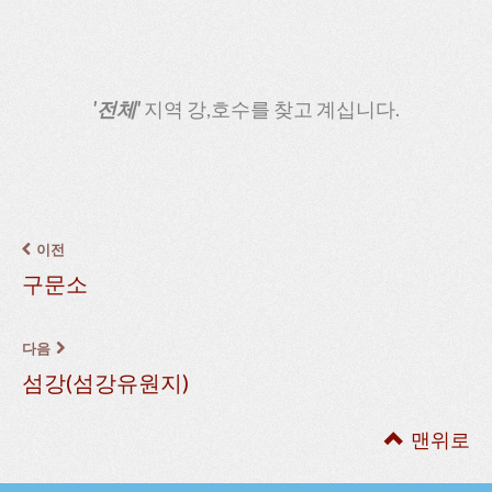
'전체'
지역 강,호수를 찾고 계십니다.
이전
구문소
다음
섬강(섬강유원지)
맨위로