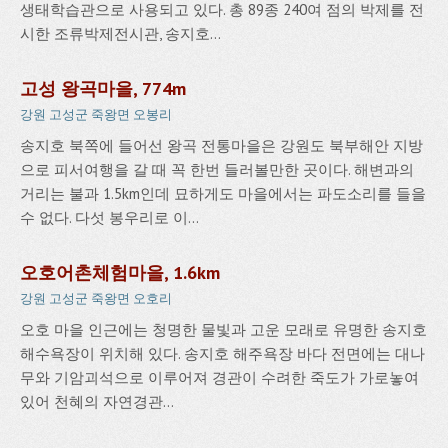
생태학습관으로 사용되고 있다. 총 89종 240여 점의 박제를 전
시한 조류박제전시관, 송지호...
고성 왕곡마을, 774m
강원 고성군 죽왕면 오봉리
송지호 북쪽에 들어선 왕곡 전통마을은 강원도 북부해안 지방
으로 피서여행을 갈 때 꼭 한번 들러볼만한 곳이다. 해변과의
거리는 불과 1.5km인데 묘하게도 마을에서는 파도소리를 들을
수 없다. 다섯 봉우리로 이...
오호어촌체험마을, 1.6km
강원 고성군 죽왕면 오호리
오호 마을 인근에는 청명한 물빛과 고운 모래로 유명한 송지호
해수욕장이 위치해 있다. 송지호 해주욕장 바다 전면에는 대나
무와 기암괴석으로 이루어져 경관이 수려한 죽도가 가로놓여
있어 천혜의 자연경관...