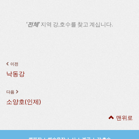
'전체'
지역 강,호수를 찾고 계십니다.
이전
낙동강
다음
소양호(인제)
맨위로