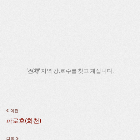
'전체'
지역 강,호수를 찾고 계십니다.
이전
파로호(화천)
다음