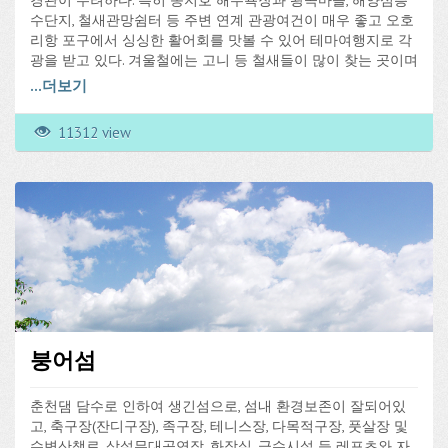
경관이 수려하다. 특히 송지호 해수욕장과 왕곡마을, 해양심층
수단지, 철새관망쉼터 등 주변 연계 관광여건이 매우 좋고 오호
리항 포구에서 싱싱한 활어회를 맛볼 수 있어 테마여행지로 각
광을 받고 있다. 겨울철에는 고니 등 철새들이 많이 찾는 곳이며
재첩이 채취되는 이 곳에서는 채취시기에 소규모 마을축제로
...
더보기
"송지호 재첩잡이체험축제"를 개최하여 관광객에게 재첩을 직
접 채취할 수 있는 기회를 제공하기도 한다.
11312 view
붕어섬
춘천댐 담수로 인하여 생긴섬으로, 섬내 환경보존이 잘되어있
고, 축구장(잔디구장), 족구장, 테니스장, 다목적구장, 풋살장 및
수변산책로, 상설무대공연장, 화장실, 급수시설 등 레포츠와 자