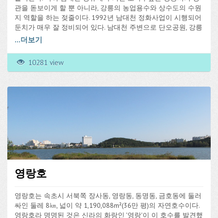
관을 돋보이게 할 뿐 아니라, 강릉의 농업용수와 상수도의 수원
지 역할을 하는 젖줄이다. 1992년 남대천 정화사업이 시행되어
둔치가 매우 잘 정비되어 있다. 남대천 주변으로 단오공원, 강릉
단오문화관(
http://www.danocenter.kr
), 임영관살문 관아유적지
...
더보기
등이 있다. 매년 음력 5월 5일이면 이곳 둔치에서 단오제가 개
최된다.
10281 view
영랑호
영랑호는 속초시 서북쪽 장사동, 영랑동, 동명동, 금호동에 둘러
싸인 둘레 8㎞, 넓이 약 1,190,088m²(36만 평)의 자연호수이다.
영랑호라 명명된 것은 신라의 화랑인 '영랑'이 이 호수를 발견했