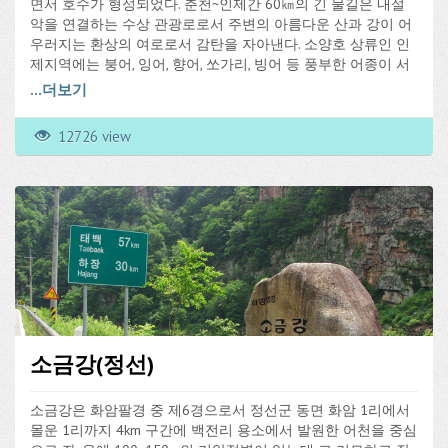
면서 호수가 형성되었다. 춘천~인제간 60㎞의 긴 물길은 내설
악을 연결하는 수상 관광로로서 주변의 아름다운 산과 강이 어
우러지는 환상의 여로로서 감탄을 자아낸다. 소양호 상류인 인
제지역에는 붕어, 잉어, 향어, 쏘가리, 빙어 등 풍부한 어종이 서
식하고 있어, 많은 낚시꾼들이 관광을 겸해 많이 찾고 있다.
...
더보기
1993년부터 마을 관리 휴양지로 군축교, 부평, 관대리, 상수내리
낚시터를 지정하여 마을이나 노인회에서 위탁 운영되고 있다.
12726 view
12월~3월까지 군촉교 부평리 일부호수에 얼음이 얼면 간단한
얼음낚시 채비로 빙어낚시를 하며 현장에서 빙어회 맛을 즐기
는 사람들이 많다.
소금강(정선)
소금강은 화암팔경 중 제6경으로서 정선군 동면 화암 1리에서
몰운 1리까지 4km 구간에 백전리 용소에서 발원한 어천을 중심