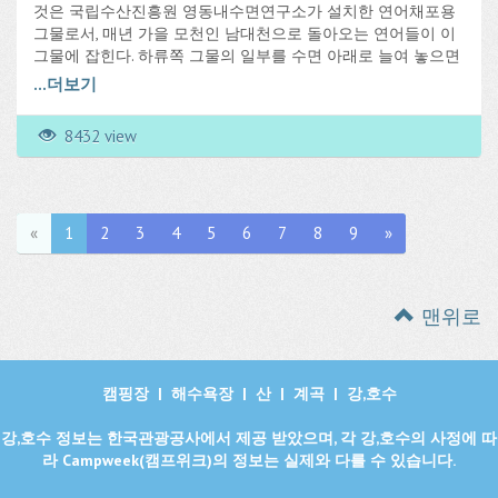
것은 국립수산진흥원 영동내수면연구소가 설치한 연어채포용
그물로서, 매년 가을 모천인 남대천으로 돌아오는 연어들이 이
그물에 잡힌다. 하류쪽 그물의 일부를 수면 아래로 늘여 놓으면
상류로 적당한 산란 장소를 찾아가려는 연어들이 그곳을 통해
...
더보기
골목형의 그물 안에 갇히는 것이다. 남대천에서 연어를 볼 수 있
는 기간은 10월 중순경에서 11월 말까지이며, 매년 시기를 맞추
8432 view
어 10월에 연어축제 행사가 개최된다.
«
1
2
3
4
5
6
7
8
9
»
맨위로
캠핑장
|
해수욕장
|
산
|
계곡
|
강,호수
강,호수 정보는 한국관광공사에서 제공 받았으며, 각 강,호수의 사정에 따
라 Campweek(캠프위크)의 정보는 실제와 다를 수 있습니다.