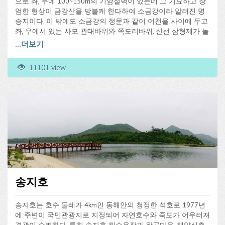
으로 좌, 우에 100~150m의 기암절벽이 있는데 그 기묘하고 장
엄한 형상이 금강산을 방불케 한다하여 소금강이라 알려진 명
승지이다. 이 밖에도 소금강의 정문과 같이 어천을 사이에 두고
좌, 우에서 있는 사모 관대바위와 쪽도리바위, 신선 삼형제가 놀
았다는 삼형제바위, 독수리집이 있어 항상 독수리가 날고 있다
...
더보기
는 평화바위, 조그마한 동굴 속에서 오고가는 관광객에게 작별
인사를 하는 듯한 두꺼비 모양의 돌두꺼비바위 등 정교한 형상
11101 view
은 보는 이의 가슴을 설레게 한다.
송지호
송지호는 호수 둘레가 4km인 동해안의 청정한 석호로 1977년
에 주변이 국민관광지로 지정되어 자연호수와 죽도가 어우러져