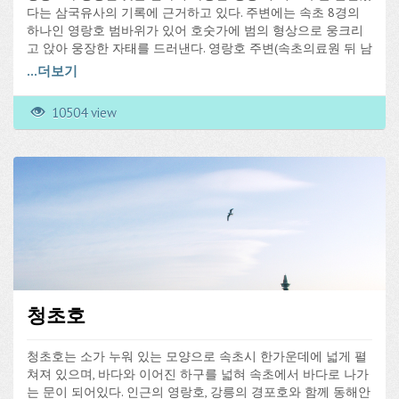
다는 삼국유사의 기록에 근거하고 있다. 주변에는 속초 8경의
하나인 영랑호 범바위가 있어 호숫가에 범의 형상으로 웅크리
고 앉아 웅장한 자태를 드러낸다. 영랑호 주변(속초의료원 뒤 남
서쪽) 산봉우리에 커다란 바위가 여러개 모여 있다. 이를 관음암
...
더보기
(觀音岩)이라 한다. 전설에 의하면 오랜 옛날 이곳에 수목이 우
거지고 인적이 드물때 어느 도사가 이곳에 수도를 하는 중에 관
10504 view
음보살이 나타나 득도를 도왔다고 하여 관음암이라 부르게 되
었다고 한다.
이와 같이 영랑호 변에서는 아득한 옛날에는 화랑과 도사들이
찾아와 수도를 했고 지금은 이름난 궁사들이 궁도를 연마하는
활터도 있으며, 춘하추동 4계절에 남녀노소 할 것 없이 아침이
면 수많은 속초시민들의 산책코스로도 유명한 곳이다. 지금은
철새의 도래지로 유명하다. 특히 백조의 무리인 고니떼가 날아
와 장관을 이룬다. 천연기념물 201호인 고니는 오리과에 속하
는 조류로, 10월 하순에 우리나라에 와서 이듬해 4월 되돌아가
는 겨울 철새이다. 고니 외에 청둥오리, 가창오리까지 함께 날아
청초호
들어 늦가을부터 봄까지의 월동 기간에는 철새의 군무로 장관
을 이루는 영랑호변이다. 옛날부터 영랑호는 낭만이 깃든 호수
로 이름나 영랑호를 주제로한 시도 많다. 영랑호는 유원지개발
청초호는 소가 누워 있는 모양으로 속초시 한가운데에 넓게 펼
사업으로 둘레 8km, 넓이 약 1,190,088m²(36만 평)의 부지에 콘
쳐져 있으며, 바다와 이어진 하구를 넓혀 속초에서 바다로 나가
도시설이 일부 건립되었고 9홀의 골프장이 있으며 카누경기장
는 문이 되어있다. 인근의 영랑호, 강릉의 경포호와 함께 동해안