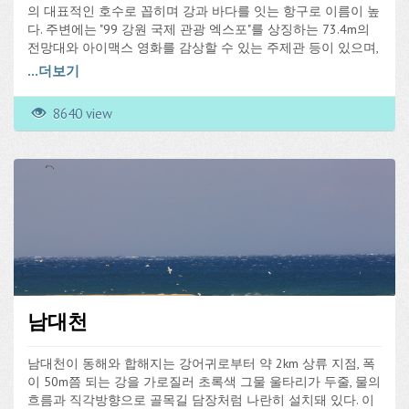
이 있어 심신 수련장소로, 드라이브 코스로, 산책로로 많은 사람
의 대표적인 호수로 꼽히며 강과 바다를 잇는 항구로 이름이 높
들이 찾는 장소이다.
다. 주변에는 "99 강원 국제 관광 엑스포"를 상징하는 73.4m의
전망대와 아이맥스 영화를 감상할 수 있는 주제관 등이 있으며,
해상유람선을 탈 수 있는 선착장이 있다.
...
더보기
8640 view
남대천
남대천이 동해와 합해지는 강어귀로부터 약 2km 상류 지점, 폭
이 50m쯤 되는 강을 가로질러 초록색 그물 울타리가 두줄, 물의
흐름과 직각방향으로 골목길 담장처럼 나란히 설치돼 있다. 이