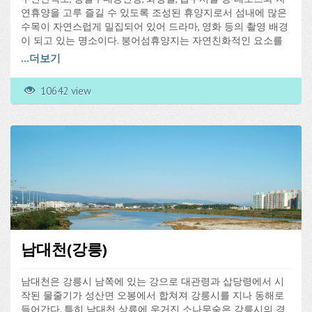
연휴양을 고루 즐길 수 있도록 조성된 휴양지로서 섬내에 많은
수목이 자연스럽게 밀집되어 있어 드라마, 영화 등의 촬영 배경
이 되고 있는 명소이다. 붕어섬휴양지는 자연친화적인 요소를
최대한 가미한 4계절 녹색체험휴양지로서 관광객에게 인기가
...
더보기
높다. 붕어섬 주변에는 다량의 민물어종이 서식하고 있으며, 특
히, 배스낚시터로 유명하다. 붕어섬에 진입하는 방법도 승용차
10642 view
를 이용해 바로 붕어섬까지 진입할 수 있게 되어 있어 시간도
절약하는 효과가 있다.
남대천(강릉)
남대천은 강릉시 남쪽에 있는 강으로 대관령과 삽당령에서 시
작된 물줄기가 성산면 오봉에서 합쳐져 강릉시를 지나 동해로
들어간다. 특히 남대천 상류에 우거진 소나무숲은 강릉시의 경