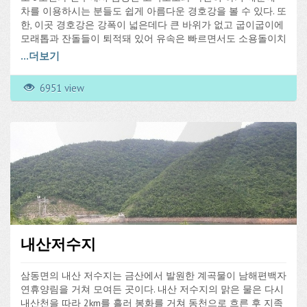
차를 이용하시는 분들도 쉽게 아름다운 경호강을 볼 수 있다. 또
한, 이곳 경호강은 강폭이 넓은데다 큰 바위가 없고 굽이굽이에
모래톱과 잔돌들이 퇴적돼 있어 유속은 빠르면서도 소용돌이치
는 급류가 거의 없어 신종 수상 레저인 래프팅의 조건을 잘 갖
...
더보기
추고 있으며 한강 이남에서는 유일한 래프팅 장소이기도 하다.
맑은 강물에 배를 띄우고는 굽이치는 물결 따라 요동치는 배를
6951 view
부여잡고 코스를 잡아나가는 래프팅은 젊은이들의 모험심과 경
호강의 거침없는 흐름이 일치된다 할 수 있어 래프팅을 위해 산
청 경호강을 찾는 사람들의 발길이 끊이지 않고 있다.
내산저수지
삼동면의 내산 저수지는 금산에서 발원한 계곡물이 남해편백자
연휴양림을 거쳐 모여든 곳이다. 내산 저수지의 맑은 물은 다시
내산천을 따라 2km를 흘러 봉화를 거쳐 동천으로 흐른 후 지족