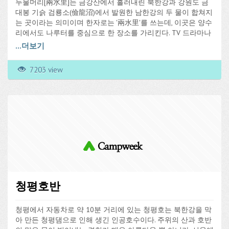
두물머리[兩水里]는 금강산에서 흘러내린 북한강과 강원도 금
대봉 기슭 검룡소(儉龍沼)에서 발원한 남한강의 두 물이 합쳐지
는 곳이라는 의미이며 한자로는 '兩水里'를 쓰는데, 이곳은 양수
리에서도 나루터를 중심으로 한 장소를 가리킨다. TV 드라마나
영화를 통해 널리 알려진 곳이며 결혼기념 사진 촬영장소로 인
...
더보기
기가 높다.
7203 view
예전에는 이곳의 나루터가 남한강 최상류의 물길이 있는 강원
도 정선군과 충청북도 단양군, 그리고 물길의 종착지인 서울 뚝
섬과 마포나루를 이어주던 마지막 정착지인 탓에 매우 번창하
였다. 그러다가 팔당댐이 건설되면서 육로가 신설되자 쇠퇴하
기 시작하여, 1973년 팔당댐이 완공되고 일대가 그린벨트로 지
정되자 어로행위 및 선박건조가 금지되면서 나루터 기능이 정
지되었다.
사유지이지만, 이른 아침에 피어나는 물안개, 옛 영화가 얽힌 나
루터, 강으로 늘어진 많은 수양버들 등 강가마을 특유의 아름다
운 경관으로 인해 웨딩·영화·광고·드라마 촬영 장소로 자주 이용
청평호반
되고 있다. 또 사진동호인들의 최고 인기 촬영장이기도 한데, 특
히 겨울 설경과 일몰이 아름다운 것으로 알려져 있다.
청평에서 자동차로 약 10분 거리에 있는 청평호는 북한강을 막
* 두물머리의 또다른 볼거리 느티나무 *
아 만든 청평댐으로 인해 생긴 인공호수이다. 주위의 산과 호반
수령은 400년이며, 세 그루의 느티나무가 마치 한 그루처럼 우