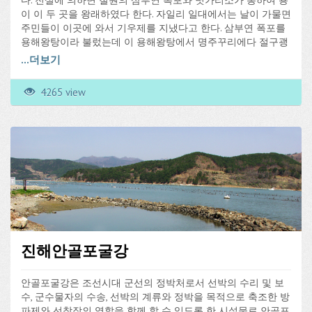
다. 전설에 의하면 철원의 삼부연 폭포와 볏가리소가 통하여 용
이 이 두 곳을 왕래하였다 한다. 자일리 일대에서는 날이 가물면
주민들이 이곳에 와서 기우제를 지냈다고 한다. 삼부연 폭포를
용해왕탕이라 불렀는데 이 용해왕탕에서 명주꾸리에다 절구괭
이를 매달아서 넣으면 볏가리소로 나왔다는 전설이 있다.
...
더보기
4265 view
진해안골포굴강
안골포굴강은 조선시대 군선의 정박처로서 선박의 수리 및 보
수, 군수물자의 수송, 선박의 계류와 정박을 목적으로 축조한 방
파제와 선착장의 역할을 함께 할 수 있도록 한 시설물로 안골포