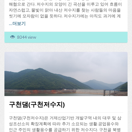
해협으로 간다. 저수지의 모양이 긴 곡선을 이루고 있어 흐름이
자연스럽고, 물빛이 맑아 내산 저수지를 찾는 사람들의 마음을
씻기에 모자람이 없을 듯하다. 저수지가에는 아직도 과거에 계
곡 나무들이었음직한 큰나무들이 그대로 뿌리를 내리고 살고
...
더보기
있는 모습을 볼 수 있다. 인근에 내산 산촌체험마을, 나비 생태
공원, 남해편백자연휴양림이 있어 휴식의 공간으로 안성맞춤인
8044 view
곳이다.
구천댐(구천저수지)
구천댐(구천저수지)은 거제산업기반 개발구역 내의 대우 및 삼
성조선소의 확장계획에 따라 추가 소요되는 생활.공업용수와
인근 주민의 생활용수를 공급하기 위한 저수지다. 구천골 북병