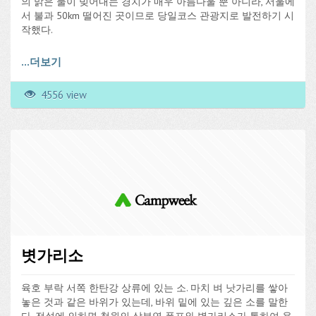
의 맑은 물이 빚어내는 경치가 매우 아름다울 뿐 아니라, 서울에
산형의 수관(樹冠)을 형성하고 있는 두물머리마을의 정자목이
서 불과 50km 떨어진 곳이므로 당일코스 관광지로 발전하기 시
다.
작했다.
중심부에 있는 가장 큰 나무는 근원부부터 갈라진 모양을 보아
청평호 주변으로 오래된 호반 유원지와 별장들이 자리잡고 있
...
더보기
원래 두 그루였던 것이 합쳐져 자란 것으로 추정된다. 중간 크기
으며, 호수 북쪽에 위치한 청평페리 선착장에서 유람선을 이용,
의 나무는 지상부 1.2m 부위에서 갈라지는 두 줄기가 서로 교차
북한강을 거슬러 오르는 뱃길은 운치를 더해준다. 호반에서는
4556 view
되면서 장방형의 공간을 만들고 있는데 큰 나무 쪽으로의 가지
수상스키를 비롯한 각종 놀이를 즐길 수 있고 숙박시설이 완비
는 거의 발달되지 않아 수형이 불균형하다. 물가에서 가장 가까
돼 있어 사계절 휴양지로 유명하다. 이곳 청평호 주변의 보트장
운 작은 나무는 강쪽으로만 가지가 발달하여 큰 나무 쪽으로는
은 모두 30여 곳. 모두 수상스키나 모터보트, 제트스키, 바나나
가지가 거의 없다.
보트 등의 수상레저를 즐길 수 있도록 주선하거나 장비대여 및
강습 등을 실시하고 있다. 강습없이 가족이 함께 즉석에서 즐길
수 있는 수상레저로는 보팅과 제트스키, 바나나보트 등이 있다.
청평에는 댐상류쪽 이외에, 댐 아래의 북한강의 다른 지류인 조
종천, 조종천변의 안전유원지, 산장유원지 등 많은 하천변유원
지가 있다.
볏가리소
육호 부락 서쪽 한탄강 상류에 있는 소. 마치 벼 낫가리를 쌓아
놓은 것과 같은 바위가 있는데, 바위 밑에 있는 깊은 소를 말한