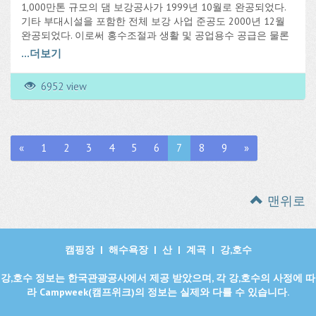
1,000만톤 규모의 댐 보강공사가 1999년 10월로 완공되었다.
기타 부대시설을 포함한 전체 보강 사업 준공도 2000년 12월
완공되었다. 이로써 홍수조절과 생활 및 공업용수 공급은 물론
연간발전량은 4,000만kw에서 4,130만kw로 늘어났다. 주변에는
...
더보기
물홍보 전시관, 선착장을 비롯하여 동물원, 어린이 동산, 호텔,
여관, 식당 등 위락시설을 갖추고 있다.
6952 view
«
1
2
3
4
5
6
7
8
9
»
맨위로
캠핑장
|
해수욕장
|
산
|
계곡
|
강,호수
강,호수 정보는 한국관광공사에서 제공 받았으며, 각 강,호수의 사정에 따
라 Campweek(캠프위크)의 정보는 실제와 다를 수 있습니다.