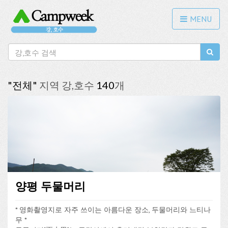
MENU
"전체"
지역 강,호수
140
개
양평 두물머리
* 영화촬영지로 자주 쓰이는 아름다운 장소, 두물머리와 느티나
무 *