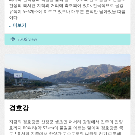
진성의 북서편 지척의 거리에 축조되어 있다. 전국적으로 굴강
유적이 5~6개소에 이르고 있으나 대부분 흔적만 남아있을 따름
이다.
안골포굴강은 상부의 서축이 일부 허물어지기는 하였으나 하부
...
더보기
는 매몰되어 온전히 남아있을 것으로 보인다. 또한 드러나 있는
굴강의 유구가 협소하여 제기능을 다할 수 없을 것으로 판단되
7206 view
므로 매립되어 육지로 변해버린 기존 도로에도 굴강이 연결되
어 있거나 굴강과 관련된 유구가 매몰되어 있을 것으로 추정된
다. 굴강의 목은 동편에 내만을 바라보고 위치하여 외만의 파도
를 막을 수 있도록 되어 있으며 목의 폭은 약 20m 정도이고 현
재 드러나 있는 궁형 석축의 길이는 75m정도이다. 굴강의 내부
에는 갯벌이 퇴적되어 있으나 축조할 당시에도 굴강의 목이 입
퇴수구가 되어 썰물 때는 물이 빠져나가 바닥까지 드러나고 밀
물 때는 바다와 동일한 수면을 유지하였을 것으로 보인다.
안골포는 가망포만호진을 옮겨온 뒤 꾸준히 남해연안의 해안방
어처 역할을 담당하여 왔는데 임진왜란 때 왜군에게 일시적으
로 함몰되기는 하였으나, 신문진과 청청진을 지척에 두고 있었
경호강
으며 안골포진성의 기초가 남아 있다.
지금의 경호강은 산청군 생초면 어서리 강정에서 진주의 진양
호까지 80여리(약 32km)의 물길을 이르는 말이며 경호강은 국
도 3호선과 진주에서 함양간 고속도로와 나란히 하기 때문에