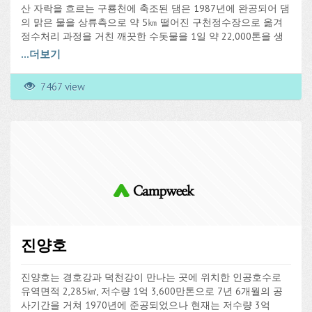
산 자락을 흐르는 구룡천에 축조된 댐은 1987년에 완공되어 댐
의 맑은 물을 상류측으로 약 5㎞ 떨어진 구천정수장으로 옮겨
정수처리 과정을 거친 깨끗한 수돗물을 1일 약 22,000톤을 생
산하여 신현, 아주, 장승포, 대우조선, 삼성조선, 능포, 옥포 등지
...
더보기
로 공급하고 있다. 길이 231m, 높이 50m의 담수댐으로 공해가
전혀 없는 맑은 산간지역에 녹색의 짙은 물빛이 원시림처럼 우
7467 view
거진 수림과 어우러져 그림같은 정경을 그려낸다.
진양호
진양호는 경호강과 덕천강이 만나는 곳에 위치한 인공호수로
유역면적 2,285㎢, 저수량 1억 3,600만톤으로 7년 6개월의 공
사기간을 거쳐 1970년에 준공되었으나 현재는 저수량 3억